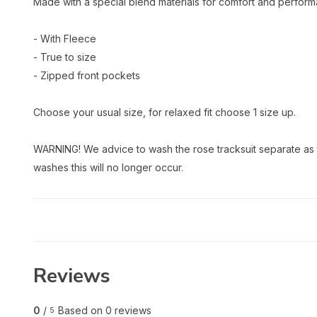
Made with a special blend materials for comfort and perfor
- With Fleece
- True to size
- Zipped front pockets
Choose your usual size, for relaxed fit choose 1 size up.
WARNING! We advice to wash the rose tracksuit separate as the
washes this will no longer occur.
Reviews
0
/
Based on 0 reviews
5