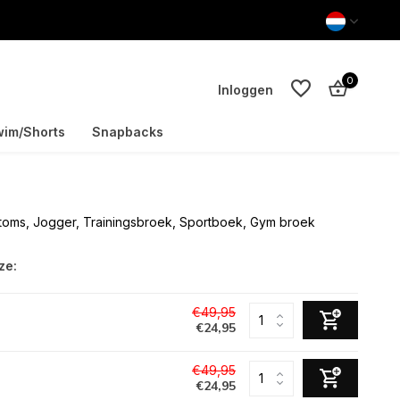
0
Inloggen
im/Shorts
Snapbacks
ottoms, Jogger, Trainingsbroek, Sportboek, Gym broek
Account aanmaken
Account aanmaken
ze:
€49,95
€24,95
€49,95
€24,95