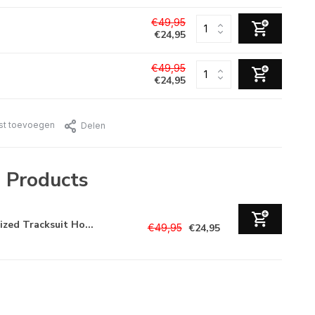
€49,95
€24,95
€49,95
€24,95
jst toevoegen
Delen
 Products
ized Tracksuit Ho...
€49,95
€24,95