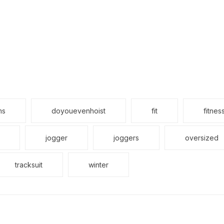
ms
doyouevenhoist
fit
fitnes
jogger
joggers
oversized
tracksuit
winter