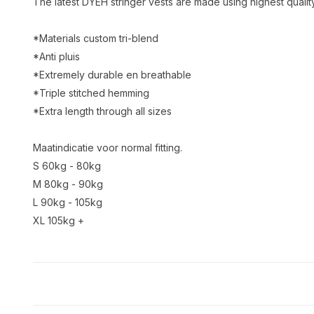
The latest DYEH stringer vests are made using highest quality
*Materials custom tri-blend
*Anti pluis
*Extremely durable en breathable
*Triple stitched hemming
*Extra length through all sizes
Maatindicatie voor normal fitting.
S 60kg - 80kg
M 80kg - 90kg
L 90kg - 105kg
XL 105kg +