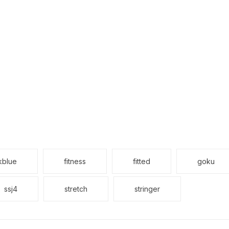
kblue
fitness
fitted
goku
ssj4
stretch
stringer