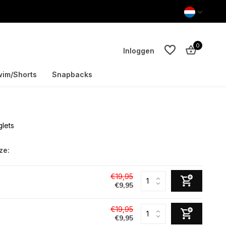
0
Inloggen
im/Shorts
Snapbacks
glets
Account aanmaken
Account aanmaken
ze:
€19,95
€9,95
€19,95
€9,95