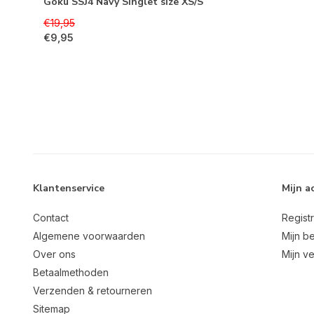
Goku SSJ4 Navy Singlet size XS/S
€19,95
€9,95
Klantenservice
Mijn a
Contact
Regist
Algemene voorwaarden
Mijn be
Over ons
Mijn ve
Betaalmethoden
Verzenden & retourneren
Sitemap