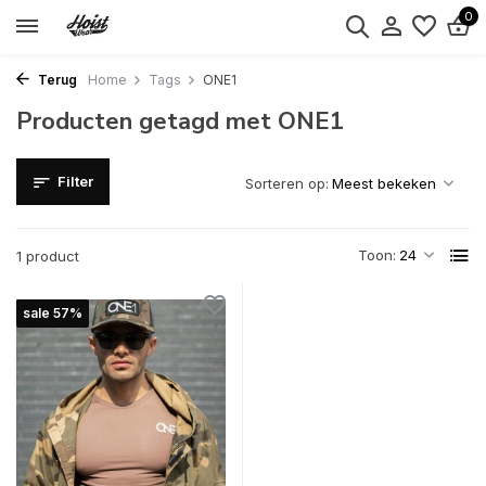
0
Terug
Home
Tags
ONE1
Producten getagd met ONE1
Filter
Sorteren op:
Toon:
1 product
sale 57%