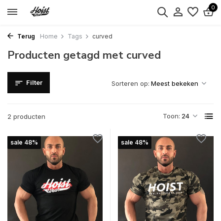
0
Terug
Home
Tags
curved
Producten getagd met curved
Filter
Sorteren op:
Toon:
2 producten
sale 48%
sale 48%